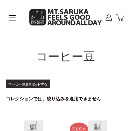
コ
ン
テ
ン
ツ
に
進
む
コーヒー豆
コレクションでは、絞り込みを適用できません
売り切れ