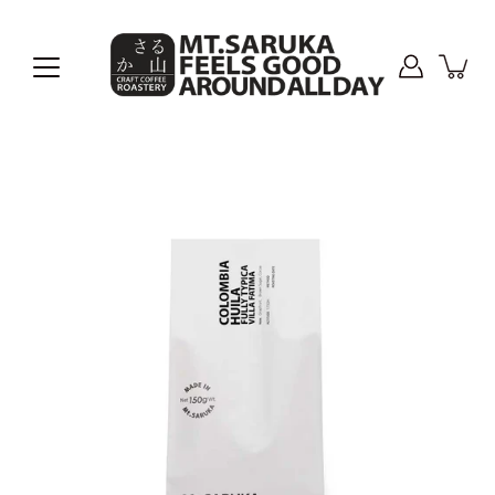
コ
ン
テ
ン
ツ
に
進
む