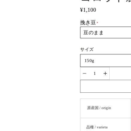
¥1,100
挽き豆
バ
サイズ
リ
150g
エ
ー
数
シ
量
ョ
選
ン
択
を
選
択
原産国 / origin
品種 / varieta