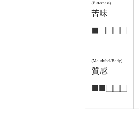
(Bitterness)
苦味
■□□□□
(Mouthfeel/Body)
質感
■■□□□