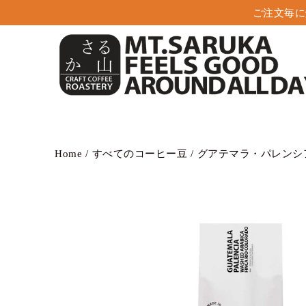
コ
ご注文
ン
テ
ン
ツ
に
進
む
Home
/
すべてのコーヒー豆
/
グアテマラ・パレンシ
検
索